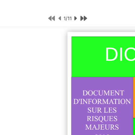
1
/
11