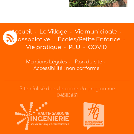
Accueil
Le Village
Vie municipale
-
-
-
Vie associative
Écoles/Petite Enfance
-
-
Vie pratique
PLU
COVID
-
-
Mentions Légales
-
Plan du site
-
Accessibilité : non conforme
Site réalisé dans le cadre du programme
DéSIDé31