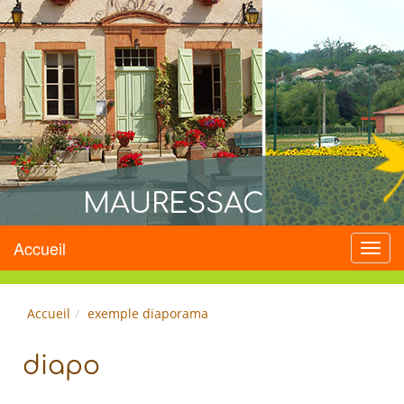
MAURESSAC
Accueil
Menu
Accueil
exemple diaporama
diapo