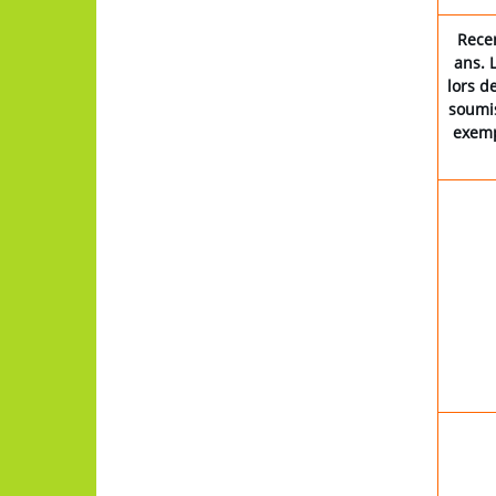
Recen
ans. 
lors d
soumis
exemp