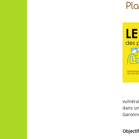
Pla
vulnérab
dans un
Garonne
Objectif