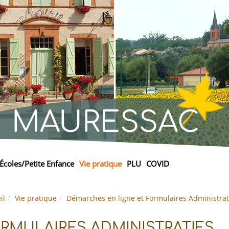
MAURESSAC
Écoles/Petite Enfance
Vie pratique
PLU
COVID
il
Vie pratique
Démarches en ligne et Formulaires Administrat
RMULAIRES ADMINISTRATIFS