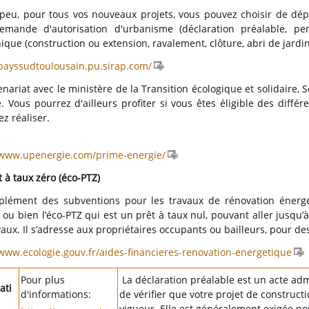
peu, pour tous vos nouveaux projets, vous pouvez choisir de dép
emande d'autorisation d'urbanisme (déclaration préalable, pe
ique (construction ou extension, ravalement, clôture, abri de jardin
/payssudtoulousain.pu.sirap.com/
nariat avec le ministère de la Transition écologique et solidaire, 
e. Vous pourrez d'ailleurs profiter si vous êtes éligible des diff
ez réaliser.
/www.upenergie.com/prime-energie/
 à taux zéro (éco-PTZ)
lément des subventions pour les travaux de rénovation énergét
 ou bien l’éco-PTZ qui est un prêt à taux nul, pouvant aller jusqu’
vaux. Il s’adresse aux propriétaires occupants ou bailleurs, pour 
/www.ecologie.gouv.fr/aides-financieres-renovation-energetique
Pour plus
La déclaration préalable est un acte adm
ati
d'informations:
de vérifier que votre projet de construct
vigueur. Elle est généralement exigée po