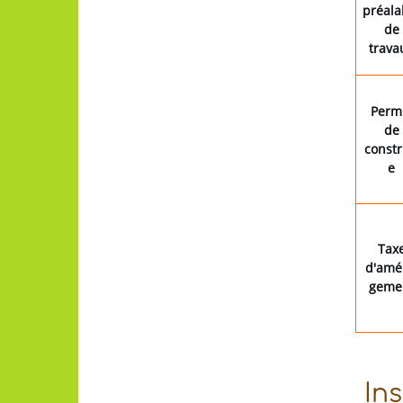
préala
de
trava
Perm
de
constr
e
Tax
d'amé
geme
Ins