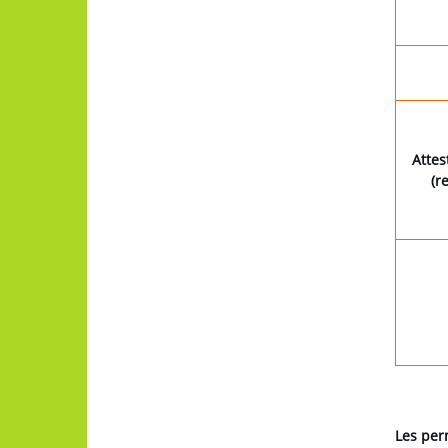
Attest
(r
Les per