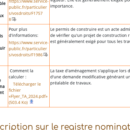
https://www.service-
ble
importance.
public.fr/particulier
s/vosdroits/F1757
ux
8
Pour plus
Le permis de construire est un acte admi
d'informations:
de vérifier qu'un projet de construction 
is
est généralement exigé pour tous les tr
https://www.service-
uir
public.fr/particulier
s/vosdroits/F1986
Comment la
La taxe d'aménagement s'applique lors d
calculer :
d'une demande modificative générant un
e
préalable de travaux.
Télécharger le
na
fichier
nt
«Flyer_TA_2024.pdf»
(503.4 Ko)
cription sur le registre nomina