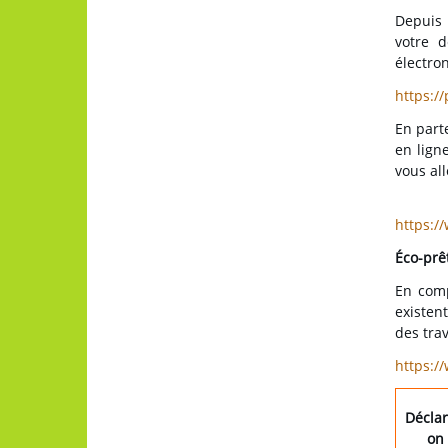
Depuis 
votre d
électron
https:/
En parte
en lign
vous all
https:/
Éco-prêt
En comp
existent
des tra
https:/
Déclar
on