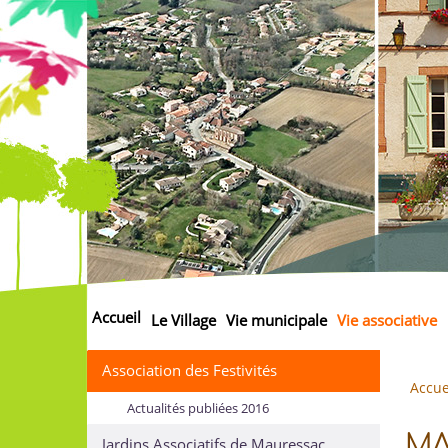
Accueil
Le Village
Vie municipale
Vie associative
Association des Festivités
Accue
Actualités publiées 2016
MAU
Jardins Associatifs de Mauressac