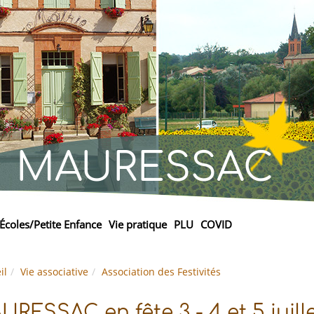
MAURESSAC
Écoles/Petite Enfance
Vie pratique
PLU
COVID
il
Vie associative
Association des Festivités
RESSAC en fête 3 - 4 et 5 juill