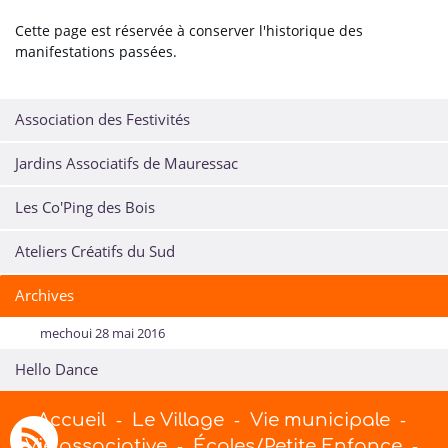
Cette page est réservée à conserver l'historique des
manifestations passées.
Association des Festivités
Jardins Associatifs de Mauressac
Les Co'Ping des Bois
Ateliers Créatifs du Sud
Archives
mechoui 28 mai 2016
Hello Dance
Accueil
Le Village
Vie municipale
-
-
-
Vie associative
Écoles/Petite Enfance
-
-