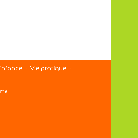
 Enfance
Vie pratique
-
-
rme