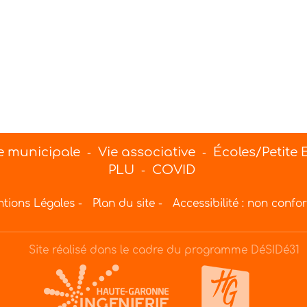
e municipale
Vie associative
Écoles/Petite
-
-
PLU
COVID
-
tions Légales
-
Plan du site
-
Accessibilité : non confo
Site réalisé dans le cadre du programme DéSIDé31