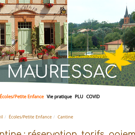
MAURESSAC
Écoles/Petite Enfance
Vie pratique
PLU
COVID
il
Écoles/Petite Enfance
Cantine
tine : réservation, tarifs, paie