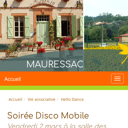
MAURESSAC
Accueil
Menu
Accueil
Vie associative
Hello Dance
Soirée Disco Mobile
Vendredi 2 mars à la salle des