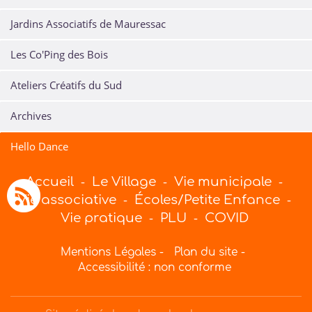
Jardins Associatifs de Mauressac
Les Co'Ping des Bois
Ateliers Créatifs du Sud
Archives
Hello Dance
Accueil
Le Village
Vie municipale
-
-
-
Vie associative
Écoles/Petite Enfance
-
-
Vie pratique
PLU
COVID
-
-
Mentions Légales
-
Plan du site
-
Accessibilité : non conforme