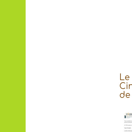
Le
Cin
de 