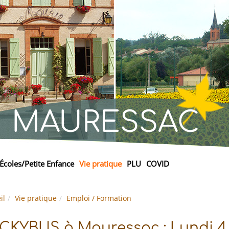
MAURESSAC
Écoles/Petite Enfance
Vie pratique
PLU
COVID
il
Vie pratique
Emploi / Formation
CKYBUS à Mauressac : Lundi 4